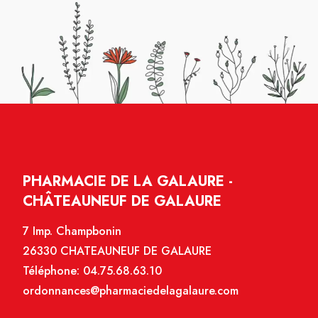
PHARMACIE DE LA GALAURE -
CHÂTEAUNEUF DE GALAURE
7 Imp. Champbonin
26330 CHATEAUNEUF DE GALAURE
Téléphone:
04.75.68.63.10
ordonnances@pharmaciedelagalaure.com