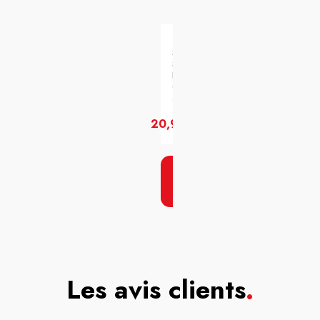
SQUANORM
SH
PELLIC
GRAS
400ML
20,90€
JE LE
PRENDS
!
Les avis clients
.