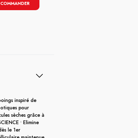
COMMANDER
oings inspiré de
biotiques pour
icules sèches grâce à
CIENCE • Elimine
dès le 1er
lliculaire maintenue