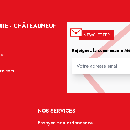
RE - CHÂTEAUNEUF
NEWSLETTER
Rejoignez la communauté Méd
RE
re.com
NOS SERVICES
Envoyer mon ordonnance