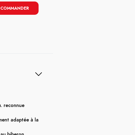
COMMANDER
u. reconnue
ment adaptée à la
 au biberon