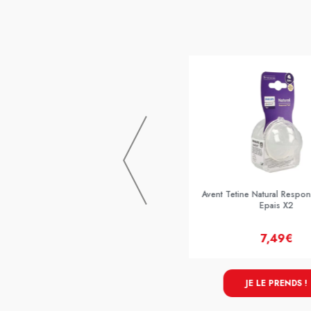
Avent Tetine Natural Response T4 X2
Avent Tetine Natural Respo
Epais X2
7,49€
7,49€
JE LE PRENDS !
JE LE PRENDS !