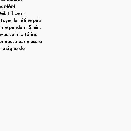
ons MAM
Débit 1 Lent
ttoyer la tétine puis
ante pendant 5 min.
avec soin la tétine
vonneuse par mesure
dre signe de