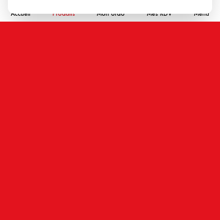
Accueil
Produits
Mon ordo
Mes RDV
Menu
Nom
Email
En cochant cette case j'accepte que les
informations saisies soient enregistrées, et affichées
sur ce site internet (votre email restera confidentiel).
ENVOYER