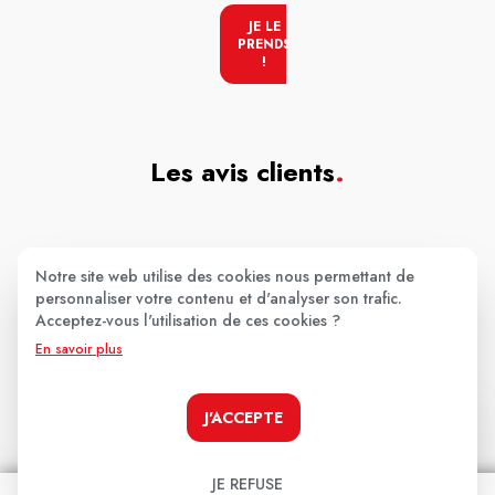
JE LE
PRENDS
!
Les avis clients
.
Aucun avis pour le moment.
Notre site web utilise des cookies nous permettant de
personnaliser votre contenu et d'analyser son trafic.
Soyez le premier à donner votre avis !
Acceptez-vous l'utilisation de ces cookies ?
Votre note:
En savoir plus
★
★
★
★
★
J'ACCEPTE
Votre avis
JE REFUSE