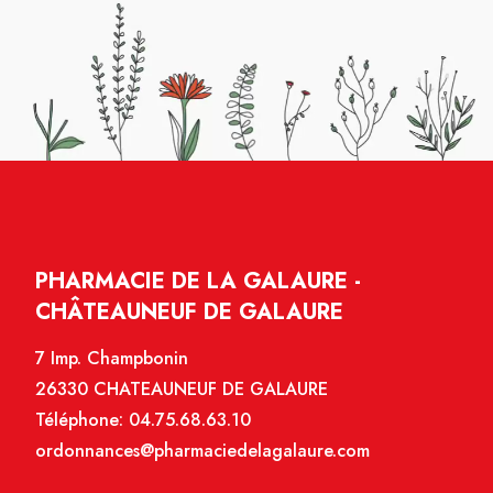
PHARMACIE DE LA GALAURE -
CHÂTEAUNEUF DE GALAURE
7 Imp. Champbonin
26330 CHATEAUNEUF DE GALAURE
Téléphone:
04.75.68.63.10
ordonnances@pharmaciedelagalaure.com