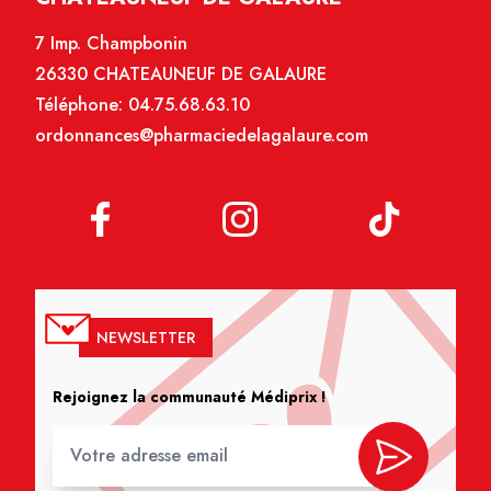
7 Imp. Champbonin
26330 CHATEAUNEUF DE GALAURE
Téléphone:
04.75.68.63.10
ordonnances@pharmaciedelagalaure.com
NEWSLETTER
Rejoignez la communauté Médiprix !