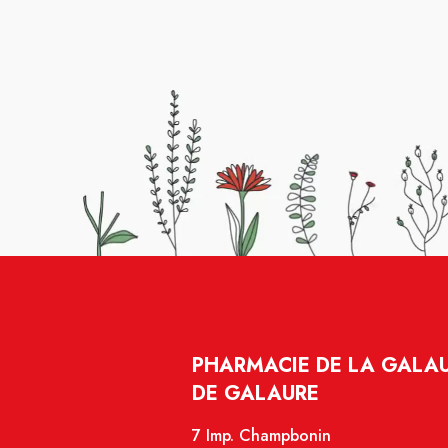
PHARMACIE DE LA GALAU
DE GALAURE
7 Imp. Champbonin