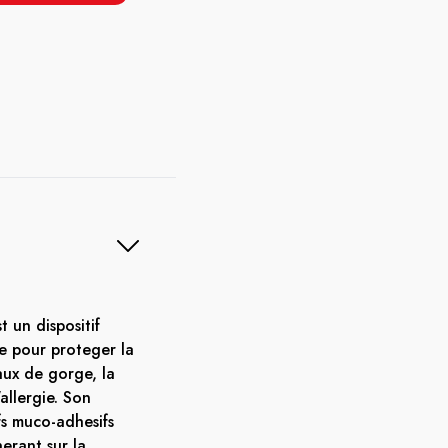
 un dispositif
e pour proteger la
ux de gorge, la
'allergie. Son
fs muco-adhesifs
erant sur la