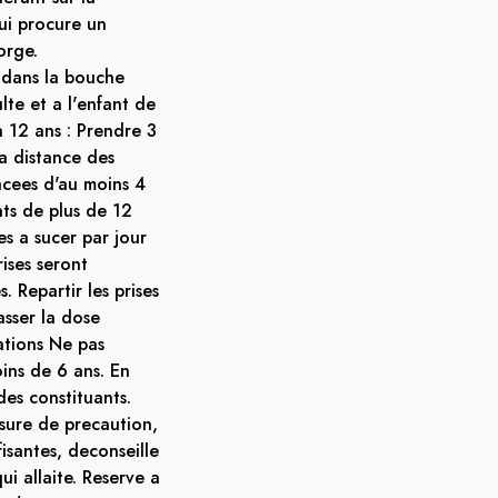
ui procure un
orge.
e dans la bouche
lte et a l'enfant de
a 12 ans : Prendre 3
a distance des
pacees d'au moins 4
nts de plus de 12
s a sucer par jour
rises seront
 Repartir les prises
asser la dose
tions Ne pas
oins de 6 ans. En
 des constituants.
sure de precaution,
isantes, deconseille
i allaite. Reserve a