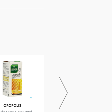
OROPOLIS
Oropolis Coeur Liquide Gelee Royale
Pastille 16
OROPOLIS