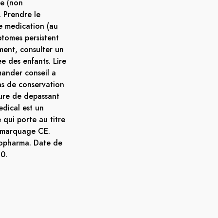
ve (non
 Prendre le
te medication (au
ptomes persistent
ment, consulter un
e des enfants. Lire
mander conseil a
ns de conservation
ure de depassant
edical est un
 qui porte au titre
e marquage CE.
kopharma. Date de
10.