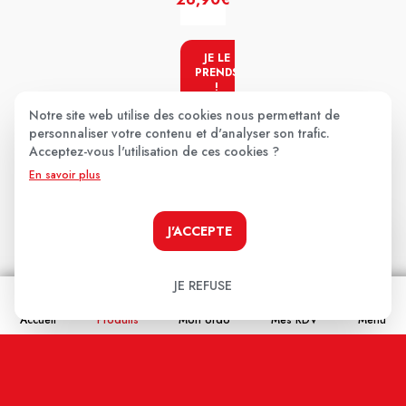
JE LE
PRENDS
!
Notre site web utilise des cookies nous permettant de
personnaliser votre contenu et d'analyser son trafic.
Acceptez-vous l'utilisation de ces cookies ?
Les avis clients
.
En savoir plus
J'ACCEPTE
Aucun avis pour le moment.
Soyez le premier à donner votre avis !
JE REFUSE
Accueil
Produits
Mon ordo
Mes RDV
Menu
Votre note:
★
★
★
★
★
Votre avis