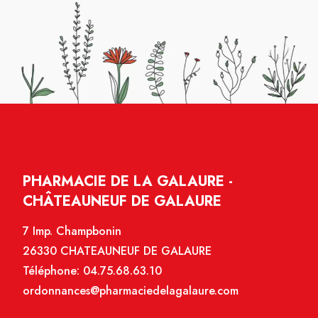
PHARMACIE DE LA GALAURE -
CHÂTEAUNEUF DE GALAURE
7 Imp. Champbonin
26330 CHATEAUNEUF DE GALAURE
Téléphone:
04.75.68.63.10
ordonnances@pharmaciedelagalaure.com