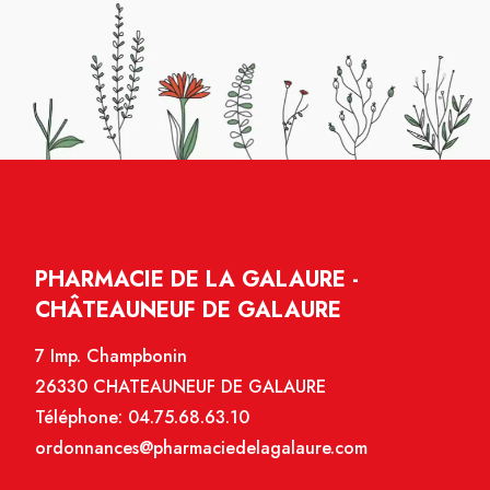
PHARMACIE DE LA GALAURE -
CHÂTEAUNEUF DE GALAURE
7 Imp. Champbonin
26330 CHATEAUNEUF DE GALAURE
Téléphone:
04.75.68.63.10
ordonnances@pharmaciedelagalaure.com