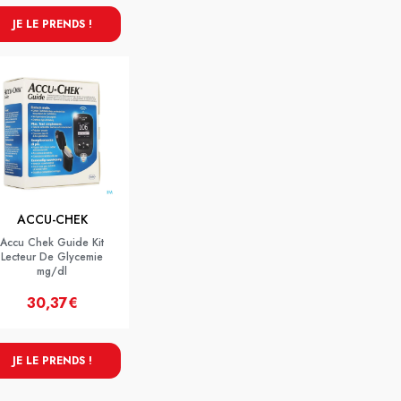
JE LE PRENDS !
ACCU-CHEK
Accu Chek Guide Kit
Lecteur De Glycemie
mg/dl
30,37€
JE LE PRENDS !