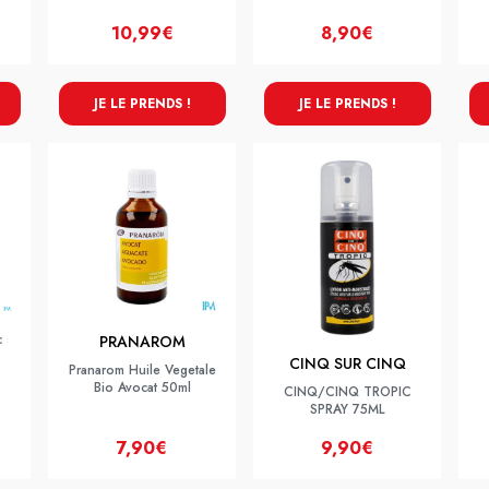
10,99€
8,90€
JE LE PRENDS !
JE LE PRENDS !
c
PRANAROM
2
CINQ SUR CINQ
Pranarom Huile Vegetale
Bio Avocat 50ml
CINQ/CINQ TROPIC
SPRAY 75ML
7,90€
9,90€