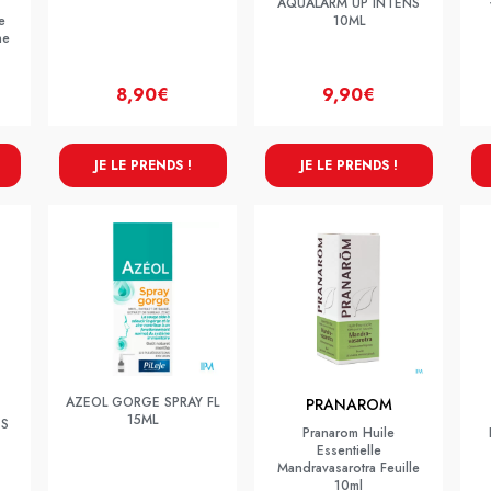
AQUALARM UP INTENS
e
10ML
ne
8,90€
9,90€
JE LE PRENDS !
JE LE PRENDS !
AZEOL GORGE SPRAY FL
PRANAROM
15ML
ES
Pranarom Huile
Essentielle
Mandravasarotra Feuille
10ml