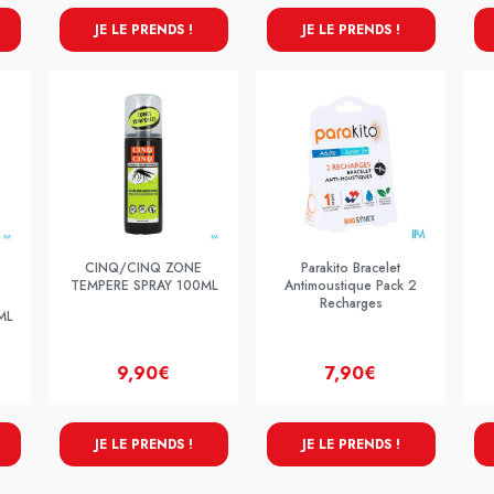
JE LE PRENDS !
JE LE PRENDS !
CINQ/CINQ ZONE
Parakito Bracelet
TEMPERE SPRAY 100ML
Antimoustique Pack 2
Recharges
ML
9,90€
7,90€
JE LE PRENDS !
JE LE PRENDS !