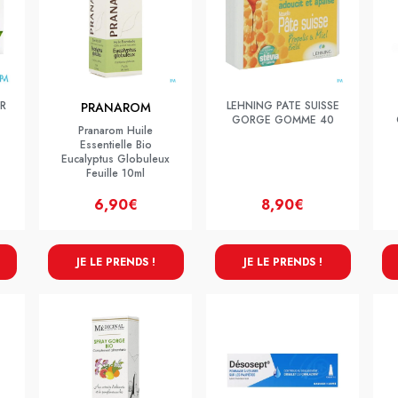
R
LEHNING PATE SUISSE
PRANAROM
GORGE GOMME 40
Pranarom Huile
Essentielle Bio
Eucalyptus Globuleux
Feuille 10ml
6,90€
8,90€
JE LE PRENDS !
JE LE PRENDS !