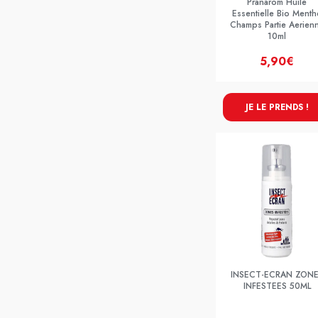
Pranarom Huile
Essentielle Bio Menth
Champs Partie Aerien
10ml
5,90€
JE LE PRENDS !
INSECT-ECRAN ZON
INFESTEES 50ML