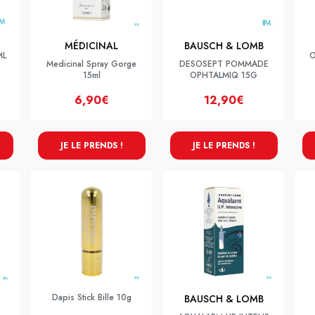
MÉDICINAL
BAUSCH & LOMB
ML
O
Medicinal Spray Gorge
DESOSEPT POMMADE
15ml
OPHTALMIQ 15G
6,90€
12,90€
JE LE PRENDS !
JE LE PRENDS !
Dapis Stick Bille 10g
BAUSCH & LOMB