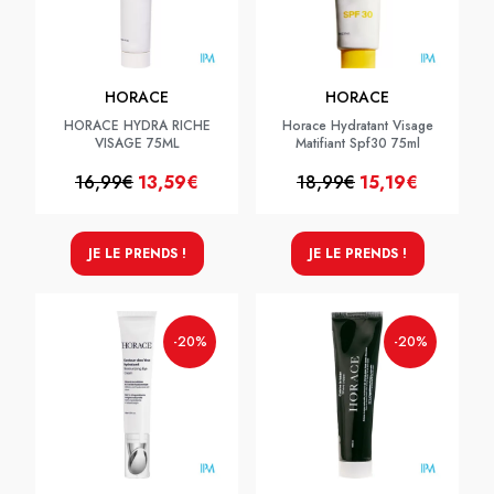
HORACE
HORACE
HORACE HYDRA RICHE
Horace Hydratant Visage
VISAGE 75ML
Matifiant Spf30 75ml
16,99€
13,59€
18,99€
15,19€
JE LE PRENDS !
JE LE PRENDS !
-20%
-20%