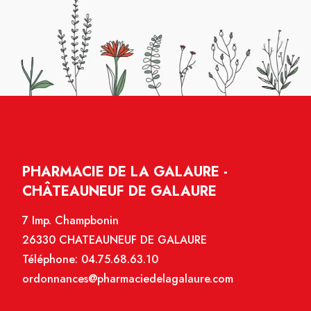
PHARMACIE DE LA GALAURE -
CHÂTEAUNEUF DE GALAURE
7 Imp. Champbonin
26330 CHATEAUNEUF DE GALAURE
Téléphone:
04.75.68.63.10
ordonnances@pharmaciedelagalaure.com