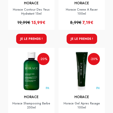
HORACE
HORACE
Horace Contour Des Yeux
Horace Creme A Raser
Hydratant 15ml
100ml
19,99€
15,99€
8,99€
7,19€
JE LE PRENDS !
JE LE PRENDS !
-20%
-20%
HORACE
HORACE
Horace Shampooing Barbe
Horace Gel Apres Rasage
250ml
100ml