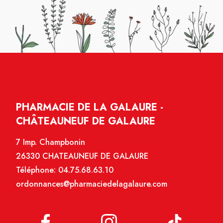
PHARMACIE DE LA GALAURE -
CHÂTEAUNEUF DE GALAURE
7 Imp. Champbonin
26330 CHATEAUNEUF DE GALAURE
Téléphone:
04.75.68.63.10
ordonnances@pharmaciedelagalaure.com