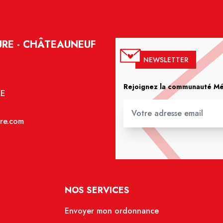
RE - CHÂTEAUNEUF
NEWSLETTER
Rejoignez la communauté Méd
RE
re.com
NOS SERVICES
Envoyer mon ordonnance