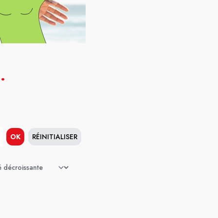
S
.
OK
RÉINITIALISER