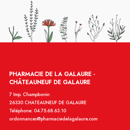
PHARMACIE DE LA GALAURE -
CHÂTEAUNEUF DE GALAURE
7 Imp. Champbonin
26330 CHATEAUNEUF DE GALAURE
Téléphone:
04.75.68.63.10
ordonnances@pharmaciedelagalaure.com