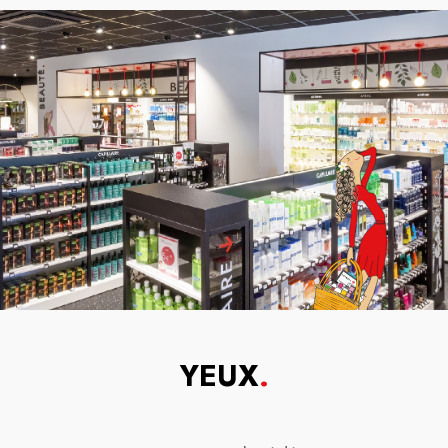
YEUX
.